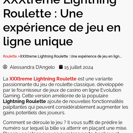
Roulette : Une
expérience de jeu en
ligne unique
Roulette >
XXXtreme Lightning Roulette : Une expérience de jeu en ligne unique
Alessandra D’Angelo
15 juillet 2024
La
XXXtreme Lightning Roulette
est une variante
passionnante du jeu de roulette classique, développée
par le fournisseur de jeux de casino en ligne Evolution
Gaming. Cette version améliorée de la populaire
Lightning Roulette
ajoute de nouvelles fonctionnalités
palpitantes qui peuvent considérablement augmenter les
gains potentiels des joueurs.
Comment se déroule le jeu ? Il vous suffit de prédire le
numéro sur lequel la bille va atterrir en plaçant une mise.