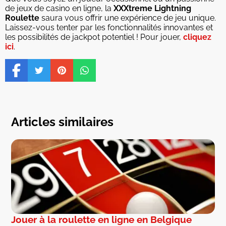
de jeux de casino en ligne, la
XXXtreme Lightning
Roulette
saura vous offrir une expérience de jeu unique.
Laissez-vous tenter par les fonctionnalités innovantes et
les possibilités de jackpot potentiel ! Pour jouer,
cliquez
ici
.
Articles similaires
Jouer à la roulette en ligne en Belgique