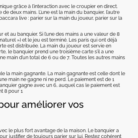
que grâce à l’interaction avec le croupier en direct.
 de deux mains. L’une est la main du banquier, l’autre
baccara live : parier sur la main du joueur, parier sur la
ur et au banquier. Si l’une des mains a une valeur de 8
aturel ») et le jeu est terminé. Les paris qui ont déjà
rte est distribuée. La main du joueur est servie en
te, le banquier prend une troisième carte s’il a une
une main d’un total de 6 ou de 7. Toutes les autres mains
ule la main gagnante. La main gagnante est celle dont le
ucune main ne gagne ni ne perd. Le paiement est de 1
e banquier gagne avec un 6, auquel cas le paiement est
t 8 pour 1
pour améliorer vos
 avec le plus fort avantage de la maison. Le banquier a
r justifier de toujours parier sur lui. Restez cohérent