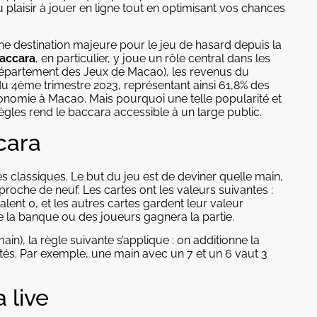
 plaisir à jouer en ligne tout en optimisant vos chances
e destination majeure pour le jeu de hasard depuis la
accara
, en particulier, y joue un rôle central dans les
(Département des Jeux de Macao), les revenus du
s du 4ème trimestre 2023, représentant ainsi 61,8% des
économie à Macao. Mais pourquoi une telle popularité et
ègles rend le baccara accessible à un large public.
cara
es classiques. Le but du jeu est de deviner quelle main,
proche de neuf. Les cartes ont les valeurs suivantes :
valent 0, et les autres cartes gardent leur valeur
de la banque ou des joueurs gagnera la partie.
in), la règle suivante s’applique : on additionne la
ités. Par exemple, une main avec un 7 et un 6 vaut 3
 live