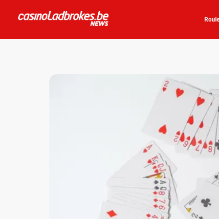
Roule