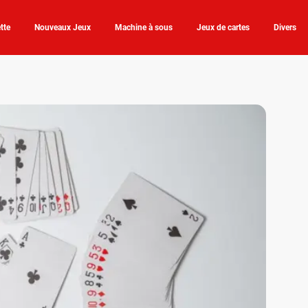
tte
Nouveaux Jeux
Machine à sous
Jeux de cartes
Divers