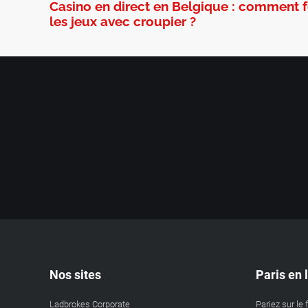
Casino en direct en Belgique : comment 
les jeux avec croupier ?
Nos sites
Paris en 
Ladbrokes Corporate
Pariez sur le 