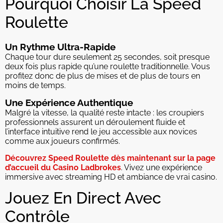
Pourquoi Choisir La Speed
Roulette
Un Rythme Ultra-Rapide
Chaque tour dure seulement 25 secondes, soit presque
deux fois plus rapide qu’une roulette traditionnelle. Vous
profitez donc de plus de mises et de plus de tours en
moins de temps.
Une Expérience Authentique
Malgré la vitesse, la qualité reste intacte : les croupiers
professionnels assurent un déroulement fluide et
l’interface intuitive rend le jeu accessible aux novices
comme aux joueurs confirmés.
Découvrez Speed Roulette dès maintenant sur la page
d’accueil du Casino Ladbrokes
. Vivez une expérience
immersive avec streaming HD et ambiance de vrai casino.
Jouez En Direct Avec
Contrôle