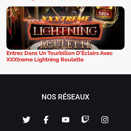
Entrez Dans Un Tourbillon D’Éclairs Avec
XXXtreme Lightning Roulette
NOS RÉSEAUX