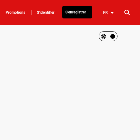
S'enregistrer
Promotions
S'identifier
FR