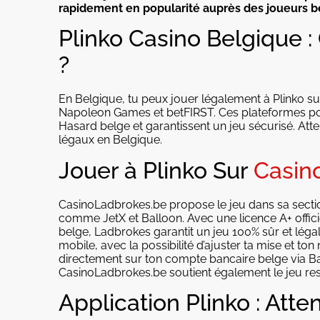
rapidement en popularité auprès des joueurs belg
Plinko Casino Belgique :
?
En Belgique, tu peux jouer légalement à Plinko s
Napoleon Games et betFIRST. Ces plateformes po
Hasard belge et garantissent un jeu sécurisé. Atte
légaux en Belgique.
Jouer à Plinko Sur
Casin
CasinoLadbrokes.be propose le jeu dans sa sectio
comme JetX et Balloon. Avec une licence A+ offic
belge, Ladbrokes garantit un jeu 100% sûr et légal.
mobile, avec la possibilité d’ajuster ta mise et ton
directement sur ton compte bancaire belge via B
CasinoLadbrokes.be soutient également le jeu resp
Application Plinko : Att