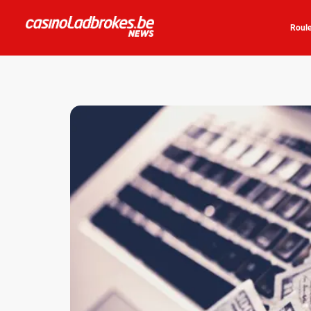
Roule