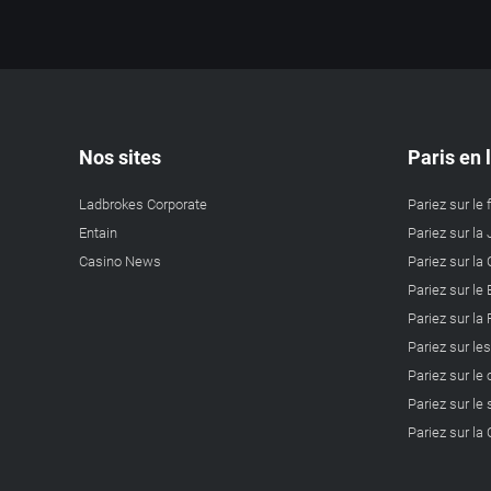
Nos sites
Paris en 
Ladbrokes Corporate
Pariez sur le 
Entain
Pariez sur la 
Casino News
Pariez sur l
Pariez sur le
Pariez sur la
Pariez sur le
Pariez sur le
Pariez sur le 
Pariez sur l