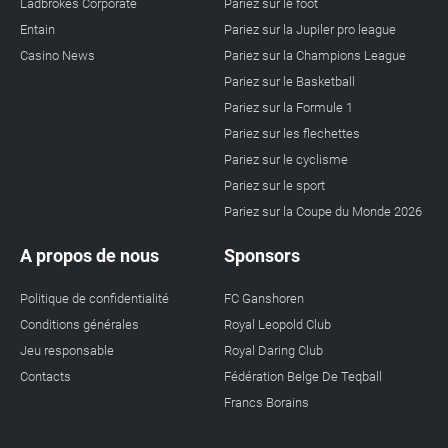
Ladbrokes Corporate
Pariez sur le foot
Entain
Pariez sur la Jupiler pro league
Casino News
Pariez sur la Champions League
Pariez sur le Basketball
Pariez sur la Formule 1
Pariez sur les flechettes
Pariez sur le cyclisme
Pariez sur le sport
Pariez sur la Coupe du Monde 2026
A propos de nous
Sponsors
Politique de confidentialité
FC Ganshoren
Conditions générales
Royal Leopold Club
Jeu responsable
Royal Daring Club
Contacts
Fédération Belge De Teqball
Francs Borains