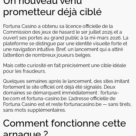
Un nouveau venu
prometteur déjà ciblé
Fortuna Casino a obtenu sa licence officielle de la
Commission des jeux de hasard le 1er juillet 2025 et a
ouvert ses portes au grand public à la mi-mars 2026. La
plateforme se distingue par une identité visuelle forte et
une navigation intuitive. Bref, un lancement qui a attiré
l’attention de nombreux joueurs belges.
Mais cette curiosité en fait précisément une cible idéale
pour les fraudeurs.
Quelques semaines après le lancement, des sites imitant
fortement le site officiel ont déjà été signalés. Deux
domaines se démarquent immédiatement : fortuna-
be.com et fortuna-casino.be. L’adresse officielle de
Fortuna Casino est et reste fortunacasino.be — sans tirets,
sans mots supplémentaires.
Comment fonctionne cette
arnaque ?