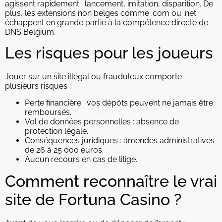
agissent rapidement : lancement, imitation, disparition. De
plus, les extensions non belges comme .com ou .net
échappent en grande partie à la compétence directe de
DNS Belgium.
Les risques pour les joueurs
Jouer sur un site illégal ou frauduleux comporte
plusieurs risques :
Perte financière : vos dépôts peuvent ne jamais être
remboursés.
Vol de données personnelles : absence de
protection légale.
Conséquences juridiques : amendes administratives
de 26 à 25 000 euros.
Aucun recours en cas de litige.
Comment reconnaître le vrai
site de Fortuna Casino ?