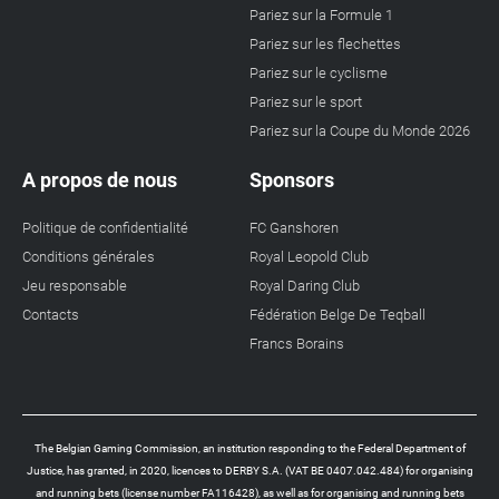
Pariez sur la Formule 1
Pariez sur les flechettes
Pariez sur le cyclisme
Pariez sur le sport
Pariez sur la Coupe du Monde 2026
A propos de nous
Sponsors
Politique de confidentialité
FC Ganshoren
Conditions générales
Royal Leopold Club
Jeu responsable
Royal Daring Club
Contacts
Fédération Belge De Teqball
Francs Borains
The Belgian Gaming Commission, an institution responding to the Federal Department of
Justice, has granted, in 2020, licences to DERBY S.A. (VAT BE 0407.042.484) for organising
and running bets (license number FA116428), as well as for organising and running bets