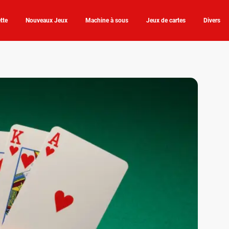
tte
Nouveaux Jeux
Machine à sous
Jeux de cartes
Divers