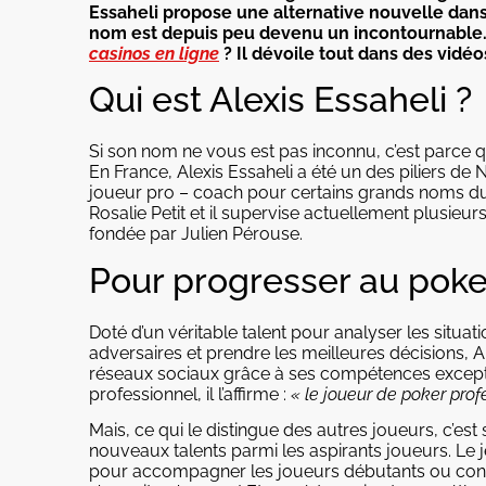
Essaheli propose une alternative nouvelle dans 
nom est depuis peu devenu un incontournable. 
casinos en ligne
? Il dévoile tout dans des vidéo
Qui est Alexis Essaheli ?
Si son nom ne vous est pas inconnu, c’est parce
En France, Alexis Essaheli a été un des piliers de
joueur pro – coach pour certains grands noms 
Rosalie Petit et il supervise actuellement plusie
fondée par Julien Pérouse.
Pour progresser au poke
Doté d’un véritable talent pour analyser les situa
adversaires et prendre les meilleures décisions, A
réseaux sociaux grâce à ses compétences except
professionnel, il l’affirme :
« le joueur de poker prof
Mais, ce qui le distingue des autres joueurs, c’est
nouveaux talents parmi les aspirants joueurs. Le
pour accompagner les joueurs débutants ou confir