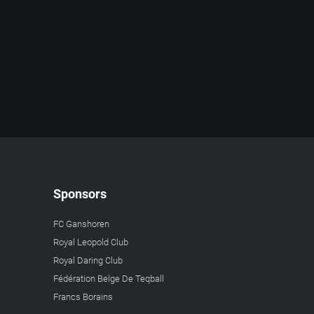
Sponsors
FC Ganshoren
Royal Leopold Club
Royal Daring Club
Fédération Belge De Teqball
Francs Borains