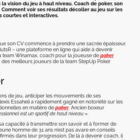
la vision du jeu à haut niveau. Coach de poker, son
Comment voir ses résultats décoller au jeu sur les
s courtes et interactives.
 que son CV commence à prendre une sacrée épaisseur.
 NutsR – une plateforme en ligne qui aide à devenir
du team Winamax, coach pour la joueuse de
poker
urs des meilleurs joueurs de la team StepUp Poker
r
tions de jeu, anticiper les mouvements de ses
lexis Essaheli a rapidement gagné en notoriété sur les
ionnelles en matière de
poker
. Ancien boxeur
essionnel est un sportif de haut niveau
».
 sa capacité à transmettre son savoir et à former de
 jeune homme de 31 ans n’est pas avare en conseils
més dans leur progression. De là à devenir coach, il