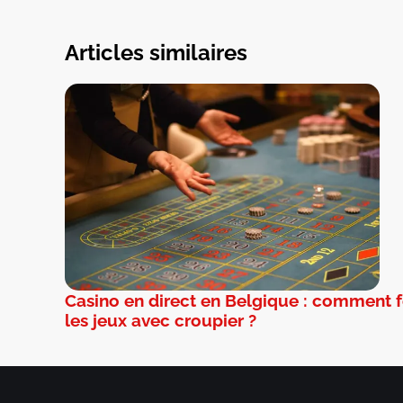
Articles similaires
Casino en direct en Belgique : comment 
les jeux avec croupier ?