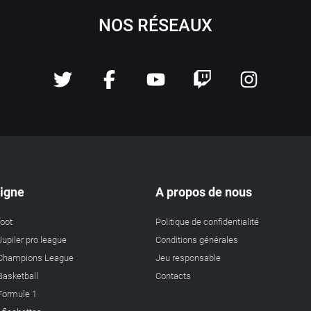
NOS RÉSEAUX
ligne
A propos de nous
foot
Politique de confidentialité
Jupiler pro league
Conditions générales
a Champions League
Jeu responsable
 Basketball
Contacts
 Formule 1