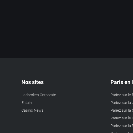
Nos sites
Paris en 
Ladbrokes Corporate
Pariez sur le 
Entain
Pariez sur la 
Casino News
Pariez sur l
Pariez sur le
Pariez sur la