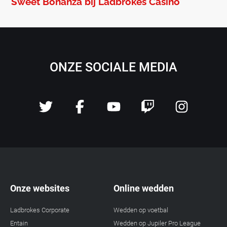
Sweet Bonanza bij Ladbrokes Casino
ONZE SOCIALE MEDIA
Onze websites
Online wedden
Ladbrokes Corporate
Wedden op voetbal
Entain
Wedden op Jupiler Pro League