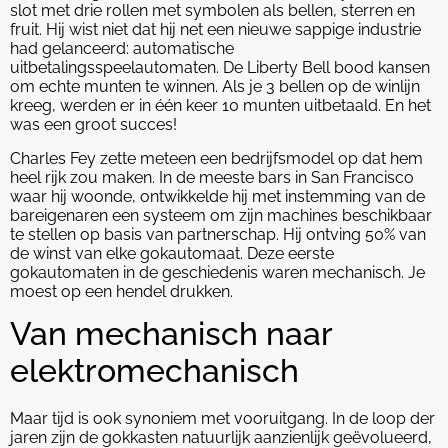
slot met drie rollen met symbolen als bellen, sterren en
fruit. Hij wist niet dat hij net een nieuwe sappige industrie
had gelanceerd: automatische
uitbetalingsspeelautomaten. De Liberty Bell bood kansen
om echte munten te winnen. Als je 3 bellen op de winlijn
kreeg, werden er in één keer 10 munten uitbetaald. En het
was een groot succes!
Charles Fey zette meteen een bedrijfsmodel op dat hem
heel rijk zou maken. In de meeste bars in San Francisco
waar hij woonde, ontwikkelde hij met instemming van de
bareigenaren een systeem om zijn machines beschikbaar
te stellen op basis van partnerschap. Hij ontving 50% van
de winst van elke gokautomaat. Deze eerste
gokautomaten in de geschiedenis waren mechanisch. Je
moest op een hendel drukken.
Van mechanisch naar
elektromechanisch
Maar tijd is ook synoniem met vooruitgang. In de loop der
jaren zijn de gokkasten natuurlijk aanzienlijk geëvolueerd,