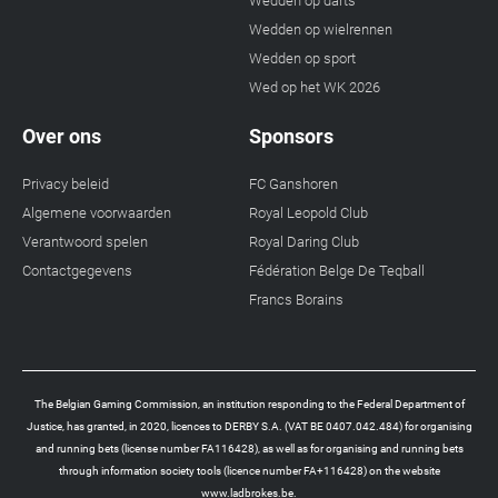
Wedden op darts
Wedden op wielrennen
Wedden op sport
Wed op het WK 2026
Over ons
Sponsors
Privacy beleid
FC Ganshoren
Algemene voorwaarden
Royal Leopold Club
Verantwoord spelen
Royal Daring Club
Contactgegevens
Fédération Belge De Teqball
Francs Borains
The Belgian Gaming Commission, an institution responding to the Federal Department of
Justice, has granted, in 2020, licences to DERBY S.A. (VAT BE 0407.042.484) for organising
and running bets (license number FA116428), as well as for organising and running bets
through information society tools (licence number FA+116428) on the website
www.ladbrokes.be.