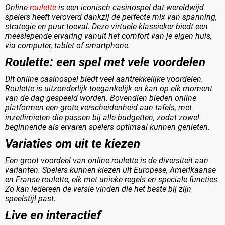
Online
roulette
is een iconisch casinospel dat wereldwijd
spelers heeft veroverd dankzij de perfecte mix van spanning,
strategie en puur toeval. Deze virtuele klassieker biedt een
meeslepende ervaring vanuit het comfort van je eigen huis,
via computer, tablet of smartphone.
Roulette: een spel met vele voordelen
Dit online casinospel biedt veel aantrekkelijke voordelen.
Roulette is uitzonderlijk toegankelijk en kan op elk moment
van de dag gespeeld worden. Bovendien bieden online
platformen een grote verscheidenheid aan tafels, met
inzetlimieten die passen bij alle budgetten, zodat zowel
beginnende als ervaren spelers optimaal kunnen genieten.
Variaties om uit te kiezen
Een groot voordeel van online roulette is de diversiteit aan
varianten. Spelers kunnen kiezen uit Europese, Amerikaanse
en Franse roulette, elk met unieke regels en speciale functies.
Zo kan iedereen de versie vinden die het beste bij zijn
speelstijl past.
Live en interactief