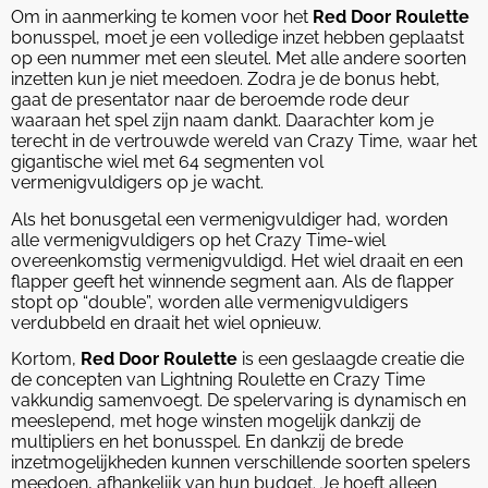
Om in aanmerking te komen voor het
Red Door Roulette
bonusspel, moet je een volledige inzet hebben geplaatst
op een nummer met een sleutel. Met alle andere soorten
inzetten kun je niet meedoen. Zodra je de bonus hebt,
gaat de presentator naar de beroemde rode deur
waaraan het spel zijn naam dankt. Daarachter kom je
terecht in de vertrouwde wereld van Crazy Time, waar het
gigantische wiel met 64 segmenten vol
vermenigvuldigers op je wacht.
Als het bonusgetal een vermenigvuldiger had, worden
alle vermenigvuldigers op het Crazy Time-wiel
overeenkomstig vermenigvuldigd. Het wiel draait en een
flapper geeft het winnende segment aan. Als de flapper
stopt op “double”, worden alle vermenigvuldigers
verdubbeld en draait het wiel opnieuw.
Kortom,
Red Door Roulette
is een geslaagde creatie die
de concepten van Lightning Roulette en Crazy Time
vakkundig samenvoegt. De spelervaring is dynamisch en
meeslepend, met hoge winsten mogelijk dankzij de
multipliers en het bonusspel. En dankzij de brede
inzetmogelijkheden kunnen verschillende soorten spelers
meedoen, afhankelijk van hun budget. Je hoeft alleen