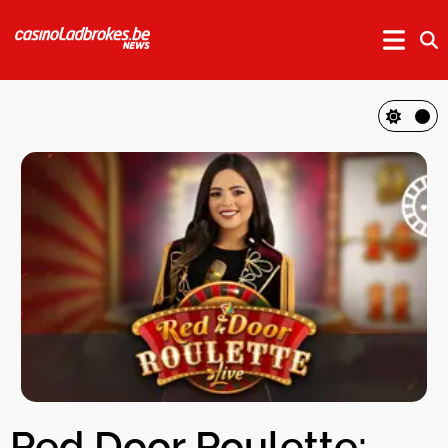
Red Door Roulette: