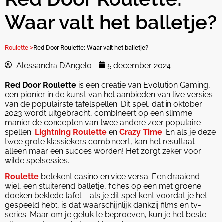
Waar valt het balletje?
Roulette >
Red Door Roulette: Waar valt het balletje?
Alessandra D’Angelo
5 december 2024
Red Door Roulette
is een creatie van Evolution Gaming,
een pionier in de kunst van het aanbieden van live versies
van de populairste tafelspellen. Dit spel, dat in oktober
2023 wordt uitgebracht, combineert op een slimme
manier de concepten van twee andere zeer populaire
spellen:
Lightning Roulette
en
Crazy Time
. En als je deze
twee grote klassiekers combineert, kan het resultaat
alleen maar een succes worden! Het zorgt zeker voor
wilde spelsessies.
Roulette
betekent casino en vice versa. Een draaiend
wiel, een stuiterend balletje, fiches op een met groene
doeken beklede tafel – als je dit spel kent voordat je het
gespeeld hebt, is dat waarschijnlijk dankzij films en tv-
series. Maar om je geluk te beproeven, kun je het beste