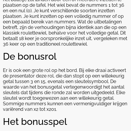
plaatsen op de tafel. Het wiel bevat de nummers 1 tot 36
en een nul (0). Je kunt verschillende soorten inzetten
plaatsen. Je kunt inzetten op een volledig nummer of op
een bepaald bereik van nummers. Wat de uitbetalingen
betreft, zijn de verhoudingen bijna identiek aan die op een
klassiek roulettewiel, behalve voor het volledige getal. Dit
betaalt 18 keer je oorspronkelijke inzet uit, vergeleken met
36 keer op een traditioneel roulettewiel.
De bonusrol
Er is ook een grote rol op het bord. Bij elke draai activeert
de presentator deze rol, die dan stopt op een willekeurig
getal tussen 3 en 15, evenals een sleutelsymbool. De
waarde van het bonusgetal vertegenwoordigt het aantal
sleutels dat tijdens die ronde zal worden uitgedeeld. Elke
sleutel wordt toegewezen aan een willekeurig getal.
Sommige nummers kunnen een vermenigvuldiger krijgen
variërend van x2 tot x201.
Het bonusspel