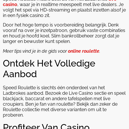
casino
, waar je in realtime meespeelt met live dealers. Je
volgt het spel via HD-streaming en plaatst inzetten alsof je
in een fysiek casino zit.
Door het hoge tempo is voorbereiding belangrijk. Denk
vooraf na over je inzetpatroon, gebruik vaste combinaties
en houd je hoofd koel. Slim bankrollbeheer zorgt dat je
langer en bewuster kunt spelen.
Meer tips vind je in de gids voor
online roulette
.
Ontdek Het Volledige
Aanbod
Speed Roulette is slechts één onderdeel van het
Ladbrokes aanbod. Bezoek de Live Casino sectie en speel
blackjack, baccarat en andere tafelspellen met live
croupiers. Ben je fan van roulette? Bekijk dan zeker de
Roulette collectie met diverse varianten om uit te
proberen.
Profiteer Van Casino