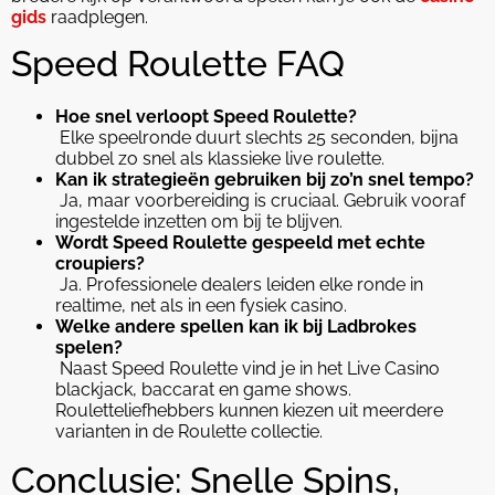
gids
raadplegen.
Speed Roulette FAQ
Hoe snel verloopt Speed Roulette?
Elke speelronde duurt slechts 25 seconden, bijna
dubbel zo snel als klassieke live roulette.
Kan ik strategieën gebruiken bij zo’n snel tempo?
Ja, maar voorbereiding is cruciaal. Gebruik vooraf
ingestelde inzetten om bij te blijven.
Wordt Speed Roulette gespeeld met echte
croupiers?
Ja. Professionele dealers leiden elke ronde in
realtime, net als in een fysiek casino.
Welke andere spellen kan ik bij Ladbrokes
spelen?
Naast Speed Roulette vind je in het Live Casino
blackjack, baccarat en game shows.
Rouletteliefhebbers kunnen kiezen uit meerdere
varianten in de Roulette collectie.
Conclusie: Snelle Spins,