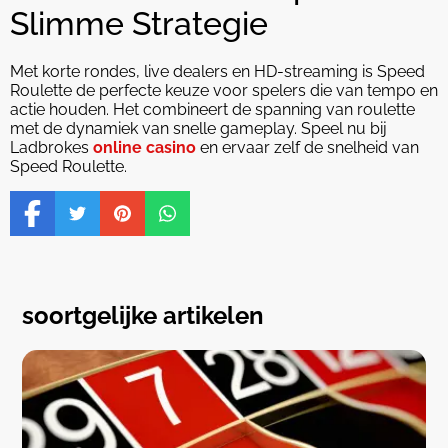
Slimme Strategie
Met korte rondes, live dealers en HD-streaming is Speed
Roulette de perfecte keuze voor spelers die van tempo en
actie houden. Het combineert de spanning van roulette
met de dynamiek van snelle gameplay. Speel nu bij
Ladbrokes
online casino
en ervaar zelf de snelheid van
Speed Roulette.
soortgelijke artikelen