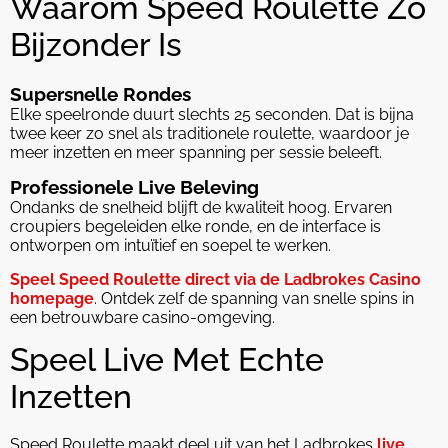
Waarom Speed Roulette Zo
Bijzonder Is
Supersnelle Rondes
Elke speelronde duurt slechts 25 seconden. Dat is bijna
twee keer zo snel als traditionele roulette, waardoor je
meer inzetten en meer spanning per sessie beleeft.
Professionele Live Beleving
Ondanks de snelheid blijft de kwaliteit hoog. Ervaren
croupiers begeleiden elke ronde, en de interface is
ontworpen om intuïtief en soepel te werken.
Speel Speed Roulette direct via de Ladbrokes Casino
homepage
. Ontdek zelf de spanning van snelle spins in
een betrouwbare casino-omgeving.
Speel Live Met Echte
Inzetten
Speed Roulette maakt deel uit van het Ladbrokes
live