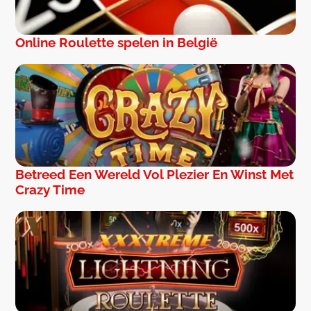
Online Roulette spelen in België
Betreed Een Wereld Vol Plezier En Winst Met
Crazy Time