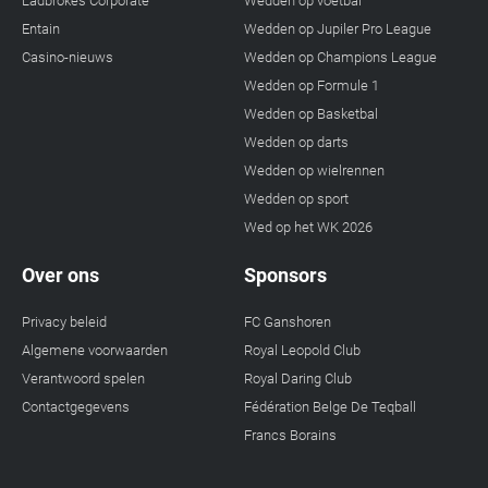
Ladbrokes Corporate
Wedden op voetbal
Entain
Wedden op Jupiler Pro League
Casino-nieuws
Wedden op Champions League
Wedden op Formule 1
Wedden op Basketbal
Wedden op darts
Wedden op wielrennen
Wedden op sport
Wed op het WK 2026
Over ons
Sponsors
Privacy beleid
FC Ganshoren
Algemene voorwaarden
Royal Leopold Club
Verantwoord spelen
Royal Daring Club
Contactgegevens
Fédération Belge De Teqball
Francs Borains