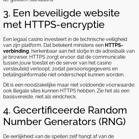
3. Een beveiligde website
met HTTPS-encryptie
Een legaal casino investeert in de technische veiligheid
van zijn platform. Dat betekent minstens een
HTTPS-
verbinding
, herkenbaar aan het slotje in de adresbalk van
je browser. HTTPS zorgt ervoor dat de communicatie
tussen jouw toestel en de server van het casino
versleuteld verloopt, zodat persoonsgegevens en
betalingsinformatie niet onderschept kunnen worden.
Dit is een noodzakelijke maar niet voldoende voorwaarde:
ook illegale sites kunnen HTTPS hebben. Zie het als een
basisvereiste, niet als eindcheck.
4. Gecertificeerde Random
Number Generators (RNG)
De eerlijkheid van de spellen zelf hangt af van de