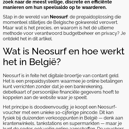
zoek naar de meest veilige, discrete en efficiënte
manieren om hun speelsaldo op te waarderen.
Stap in de wereld van
Neosurf
: de prepaidoplossing die
momenteel stilletjes de Belgische gokwereld verovert.
Maar wat is het precies, en waarom is het dé ultieme
methode voor verantwoord budgetbeheer en privacy? Je
ontdekt het in dit artikel.
Wat is Neosurf en hoe werkt
het in België?
Neosurf is in feite het digitale broertje van contant geld.
Het is een prepaidsysteem waarmee je online betalingen
kunt verrichten zonder dat je een bankrekening,
debetkaart of persoonlijke financiële gegevens hoeft te
koppelen aan de website waar je speelt.
Het principe is doodeenvoudig: je koopt een Neosurf-
voucher met een unieke 10-cijferige pincode. Dit kan
fysiek bij duizenden verkooppunten in België — denk aan
krantenwinkels, tankstations en supermarkten — maar je
kunt de codes ook veilig online aanschaffen. De vouchers