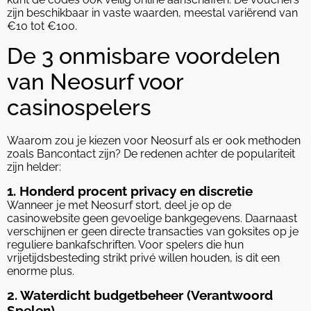
zijn beschikbaar in vaste waarden, meestal variërend van
€10 tot €100.
De 3 onmisbare voordelen
van Neosurf voor
casinospelers
Waarom zou je kiezen voor Neosurf als er ook methoden
zoals Bancontact zijn? De redenen achter de populariteit
zijn helder:
1. Honderd procent privacy en discretie
Wanneer je met Neosurf stort, deel je op de
casinowebsite geen gevoelige bankgegevens. Daarnaast
verschijnen er geen directe transacties van goksites op je
reguliere bankafschriften. Voor spelers die hun
vrijetijdsbesteding strikt privé willen houden, is dit een
enorme plus.
2. Waterdicht budgetbeheer (Verantwoord
Spelen)