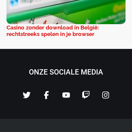
Casino zonder download in België:
rechtstreeks spelen in je browser
ONZE SOCIALE MEDIA