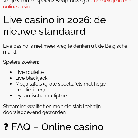
Wil je slimmer spelen? Bekijk onze gids:
hoe win je in een
online casino
.
Live casino in 2026: de
nieuwe standaard
Live casino is niet meer weg te denken uit de Belgische
markt.
Spelers zoeken:
Live roulette
Live blackjack
Mega tafels (grote speeltafels met hoge
inzetlimieten)
Dynamische multipliers
Streamingkwaliteit en mobiele stabiliteit zijn
doorslaggevend geworden.
❓ FAQ – Online casino