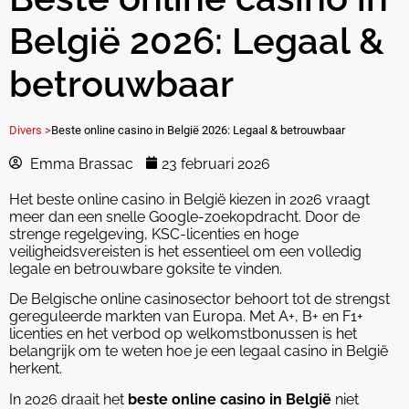
België 2026: Legaal &
betrouwbaar
Divers >
Beste online casino in België 2026: Legaal & betrouwbaar
Emma Brassac
23 februari 2026
Het beste online casino in België kiezen in 2026 vraagt
meer dan een snelle Google-zoekopdracht. Door de
strenge regelgeving, KSC-licenties en hoge
veiligheidsvereisten is het essentieel om een volledig
legale en betrouwbare goksite te vinden.
De Belgische online casinosector behoort tot de strengst
gereguleerde markten van Europa. Met A+, B+ en F1+
licenties en het verbod op welkomstbonussen is het
belangrijk om te weten hoe je een legaal casino in België
herkent.
In 2026 draait het
beste online casino in België
niet