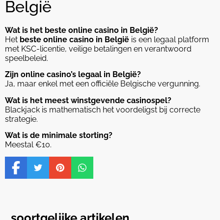
België
Wat is het beste online casino in België?
Het
beste online casino in België
is een legaal platform
met KSC-licentie, veilige betalingen en verantwoord
speelbeleid.
Zijn online casino’s legaal in België?
Ja, maar enkel met een officiële Belgische vergunning.
Wat is het meest winstgevende casinospel?
Blackjack is mathematisch het voordeligst bij correcte
strategie.
Wat is de minimale storting?
Meestal €10.
soortgelijke artikelen