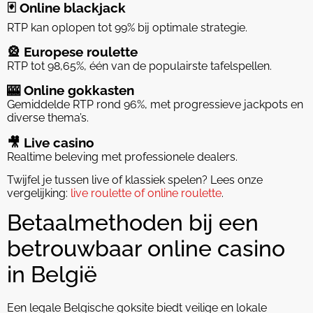
🃏 Online blackjack
RTP kan oplopen tot 99% bij optimale strategie.
🎡 Europese roulette
RTP tot 98,65%, één van de populairste tafelspellen.
🎰 Online gokkasten
Gemiddelde RTP rond 96%, met progressieve jackpots en
diverse thema’s.
🎥 Live casino
Realtime beleving met professionele dealers.
Twijfel je tussen live of klassiek spelen? Lees onze
vergelijking:
live roulette of online roulette
.
Betaalmethoden bij een
betrouwbaar online casino
in België
Een legale Belgische goksite biedt veilige en lokale